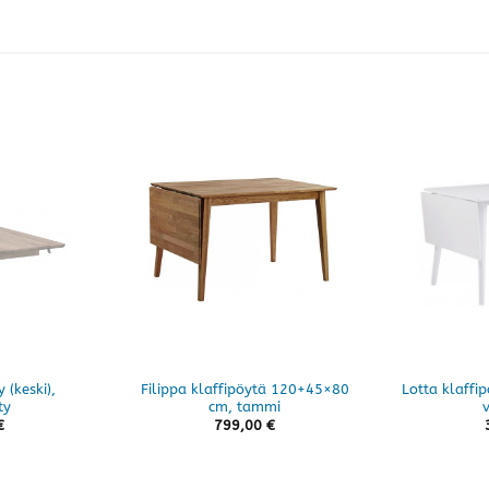
 (keski),
Filippa klaffipöytä 120+45×80
Lotta klaff
ty
cm, tammi
€
799,00
€