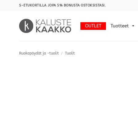
Skip
S-ETUKORTILLA JOPA 5% BONUSTA OSTOKSISTASI.
to
content
OUTLET
Tuotteet
Ruokapöydät ja -tuolit
/
Tuolit