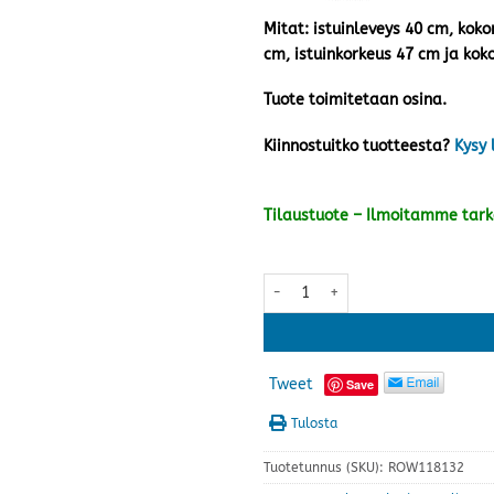
Mitat: istuinleveys 40 cm, koko
cm, istuinkorkeus 47 cm ja kok
Tuote toimitetaan osina.
Kiinnostuitko tuotteesta?
Kysy 
Tilaustuote – Ilmoitamme tar
Alison tuoli pyörivä, musta nah
Tweet
Save
Tulosta
Tuotetunnus (SKU):
ROW118132