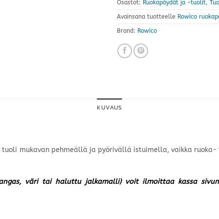
Osastot:
Ruokapöydät ja -tuolit
,
Tuo
Avainsana tuotteelle
Rowico ruokap
Brand:
Rowico
KUVAUS
uoli mukavan pehmeällä ja pyörivällä istuimella, vaikka ruoka- ta
kangas, väri tai haluttu jalkamalli) voit ilmoittaa kassa siv