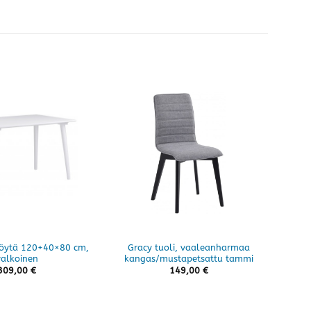
ipöytä 120+40×80 cm,
Gracy tuoli, vaaleanharmaa
Cla
valkoinen
kangas/mustapetsattu tammi
309,00
€
149,00
€