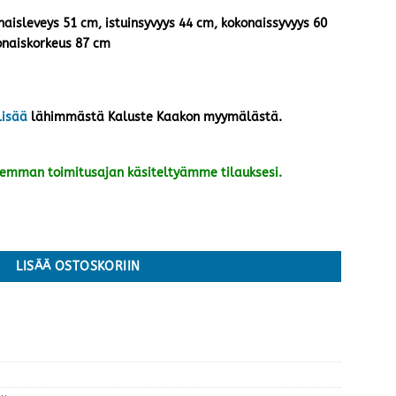
naisleveys 51 cm, istuinsyvyys 44 cm, kokonaissyvyys 60
onaiskorkeus 87 cm
lisää
lähimmästä Kaluste Kaakon myymälästä.
kemman toimitusajan käsiteltyämme tilauksesi.
ka/ruskea tammijalka määrä
LISÄÄ OSTOSKORIIN