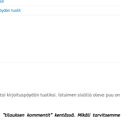
lit
öydän tuolit
i kirjoituspöydän tuoliksi. Istuimen sisällä oleva puu on
un ”tilauksen kommentit” kentässä. Mikäli tarvitsemme