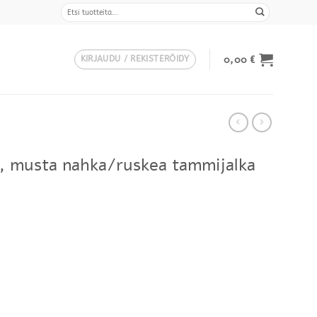
Etsi:
0,00
€
KIRJAUDU / REKISTERÖIDY
vä, musta nahka/ruskea tammijalka