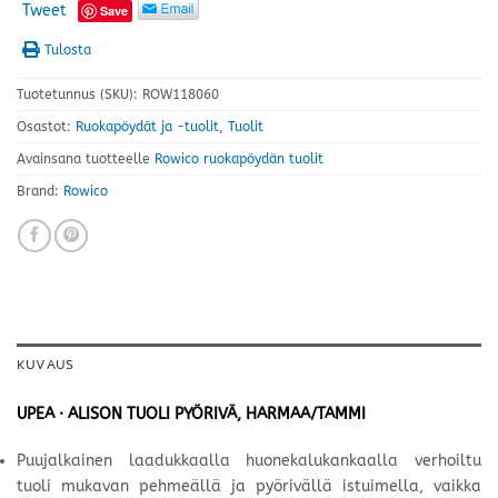
Tweet
Save
Tulosta
Tuotetunnus (SKU):
ROW118060
Osastot:
Ruokapöydät ja -tuolit
,
Tuolit
Avainsana tuotteelle
Rowico ruokapöydän tuolit
Brand:
Rowico
KUVAUS
UPEA · ALISON TUOLI PYÖRIVÄ, HARMAA/TAMMI
Puujalkainen laadukkaalla huonekalukankaalla verhoiltu
tuoli mukavan pehmeällä ja pyörivällä istuimella, vaikka