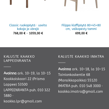
Classic ruokapöytä · useita
Filippa klaffipöytä 80+45×80
kokoja ja värejä
cm, valkopesty tammi
Hintaluokka:
768,00
€
–
1059,00
€
699,00
€
768,00 €
-
1059,00 €
KALUSTE KAAKKO
KALUSTE KAAKKO IMATRA
LAPPEENRANTA
Avoinna
ark. 10–18, la 10–15
Avoinna
ark. 10-19, la 10-15
Tainionkoskentie 68
Kaakkoiskaari 22 (Prisma
(Mansikkapaikka) 55120
Lappee) 53500
IMATRA
puh. 010 548 3000
·
LAPPEENRANTA
puh. 010 322
kaakko.imatra@gmail.com
5880
·
kaakko.lpr@gmail.com