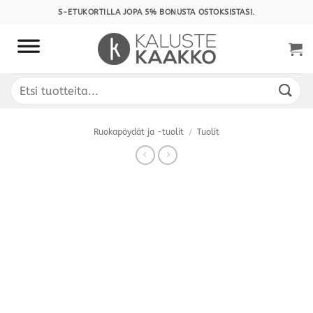
Skip
S-ETUKORTILLA JOPA 5% BONUSTA OSTOKSISTASI.
to
content
Etsi:
Ruokapöydät ja -tuolit
/
Tuolit