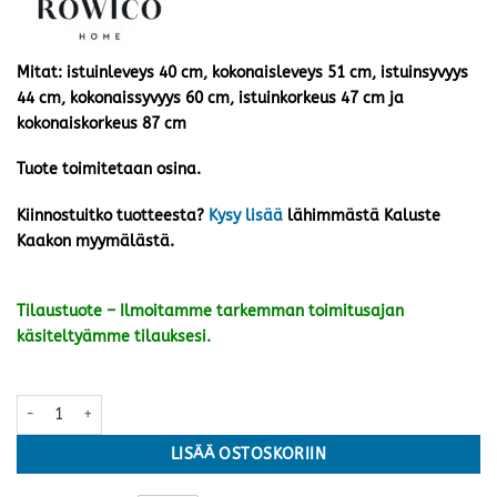
Mitat: istuinleveys 40 cm, kokonaisleveys 51 cm, istuinsyvyys
44 cm, kokonaissyvyys 60 cm, istuinkorkeus 47 cm ja
kokonaiskorkeus 87 cm
Tuote toimitetaan osina.
Kiinnostuitko tuotteesta?
Kysy lisää
lähimmästä Kaluste
Kaakon myymälästä.
Tilaustuote – Ilmoitamme tarkemman toimitusajan
käsiteltyämme tilauksesi.
Alison tuoli pyörivä, harmaa kangas/tammijalka määrä
LISÄÄ OSTOSKORIIN