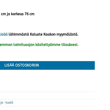
5 cm ja korkeus 76 cm
lisää
lähimmästä Kaluste Kaakon myymälästä.
kemman toimitusajan käsiteltyämme tilauksesi.
 tummanruskea/mustat X-metallijalat määrä
LISÄÄ OSTOSKORIIN
ja -tuolit