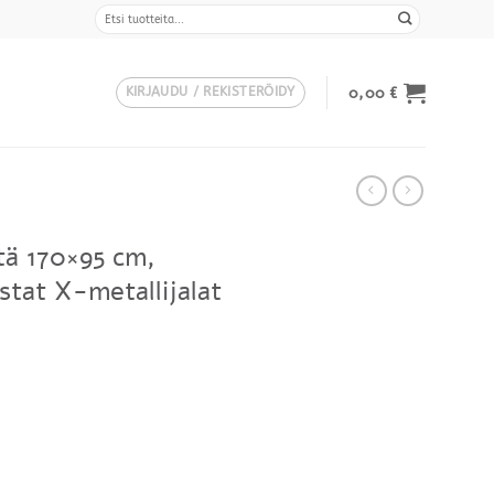
Etsi:
0,00
€
KIRJAUDU / REKISTERÖIDY
tä 170×95 cm,
at X-metallijalat