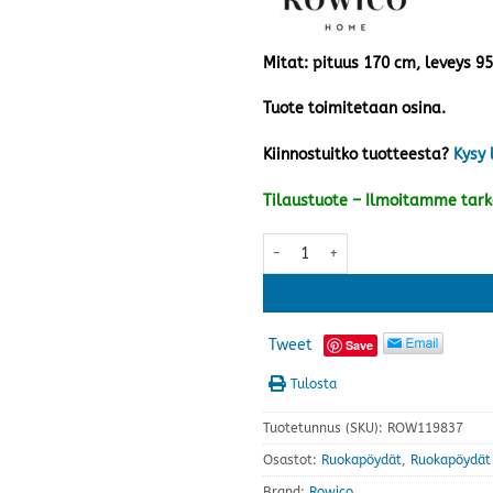
Mitat: pituus 170 cm, leveys 9
Tuote toimitetaan osina.
Kiinnostuitko tuotteesta?
Kysy 
Tilaustuote – Ilmoitamme tar
Brooklyn ruokapöytä 170x95 cm,
Tweet
Save
Tulosta
Tuotetunnus (SKU):
ROW119837
Osastot:
Ruokapöydät
,
Ruokapöydät 
Brand:
Rowico