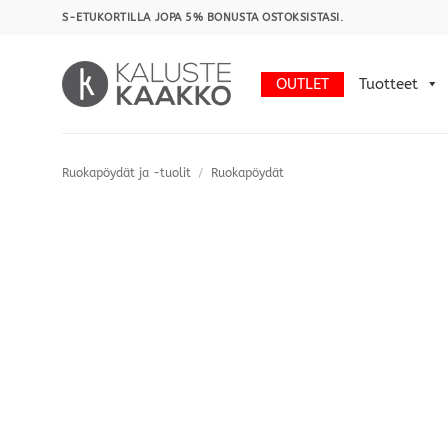
Skip
S-ETUKORTILLA JOPA 5% BONUSTA OSTOKSISTASI.
to
content
OUTLET
Tuotteet
Ruokapöydät ja -tuolit
/
Ruokapöydät