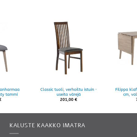
leanharmaa
Classic tuoli, verhoiltu istuin ·
Filippa kl
sty tammi
useita värejä
cm, va
€
201,00
€
KALUSTE KAAKKO IMATRA