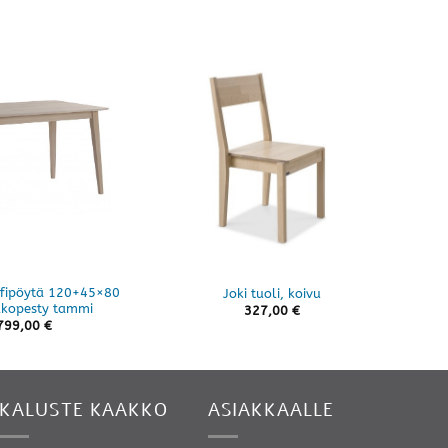
affipöytä 120+45×80
Joki tuoli, koivu
Fili
lkopesty tammi
327,00
€
799,00
€
KALUSTE KAAKKO
ASIAKKAALLE