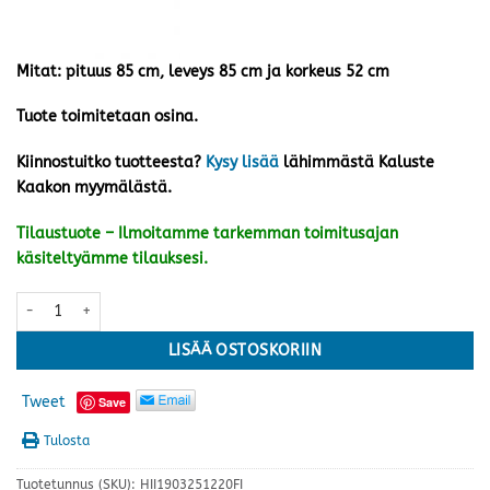
Mitat: pituus 85 cm, leveys 85 cm ja korkeus 52 cm
Tuote toimitetaan osina.
Kiinnostuitko tuotteesta?
Kysy lisää
lähimmästä Kaluste
Kaakon myymälästä.
Tilaustuote – Ilmoitamme tarkemman toimitusajan
käsiteltyämme tilauksesi.
Luna 4 sohvapöytä 85 cm, musta/tammi/valkoinen määrä
LISÄÄ OSTOSKORIIN
Tweet
Save
Tulosta
Tuotetunnus (SKU):
HII1903251220FI