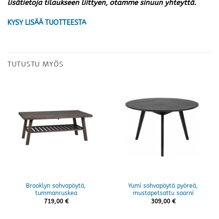
lisätietoja tilaukseen liittyen, otamme sinuun yhteyttä.
KYSY LISÄÄ TUOTTEESTA
TUTUSTU MYÖS
Brooklyn sohvapöytä,
Yumi sohvapöytä pyöreä,
tummanruskea
mustapetsattu saarni
719,00
€
309,00
€