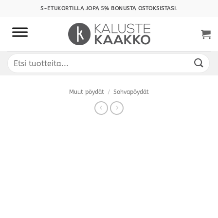
Skip
S-ETUKORTILLA JOPA 5% BONUSTA OSTOKSISTASI.
to
content
Etsi:
Muut pöydät
/
Sohvapöydät