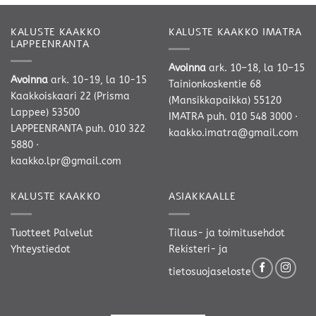
KALUSTE KAAKKO
KALUSTE KAAKKO IMATRA
LAPPEENRANTA
Avoinna
ark. 10–18, la 10–15
Avoinna
ark. 10-19, la 10-15
Tainionkoskentie 68
Kaakkoiskaari 22 (Prisma
(Mansikkapaikka) 55120
Lappee) 53500
IMATRA
puh. 010 548 3000
·
LAPPEENRANTA
puh. 010 322
kaakko.imatra@gmail.com
5880
·
kaakko.lpr@gmail.com
KALUSTE KAAKKO
ASIAKKAALLE
Tuotteet
Palvelut
Tilaus- ja toimitusehdot
Yhteystiedot
Rekisteri- ja
tietosuojaseloste