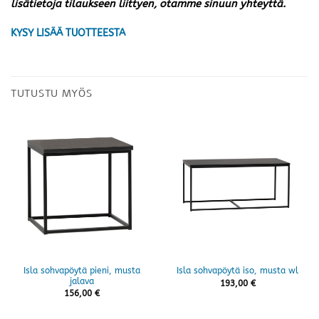
lisätietoja tilaukseen liittyen, otamme sinuun yhteyttä.
KYSY LISÄÄ TUOTTEESTA
TUTUSTU MYÖS
Isla sohvapöytä pieni, musta
Isla sohvapöytä iso, musta wl
jalava
193,00
€
156,00
€