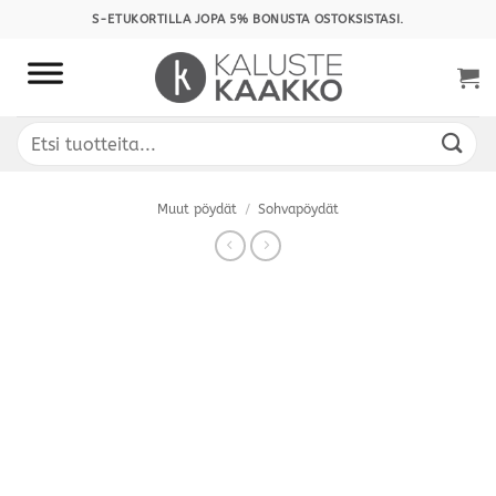
Skip
S-ETUKORTILLA JOPA 5% BONUSTA OSTOKSISTASI.
to
content
Etsi:
Muut pöydät
/
Sohvapöydät