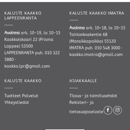
KALUSTE KAAKKO
KALUSTE KAAKKO IMATRA
LAPPEENRANTA
Avoinna
ark. 10–18, la 10–15
Avoinna
ark. 10-19, la 10-15
Tainionkoskentie 68
Kaakkoiskaari 22 (Prisma
(Mansikkapaikka) 55120
Lappee) 53500
IMATRA
puh. 010 548 3000
·
LAPPEENRANTA
puh. 010 322
kaakko.imatra@gmail.com
5880
·
kaakko.lpr@gmail.com
KALUSTE KAAKKO
ASIAKKAALLE
Tuotteet
Palvelut
Tilaus- ja toimitusehdot
Yhteystiedot
Rekisteri- ja
tietosuojaseloste