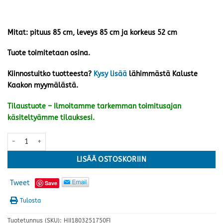
Mitat: pituus 85 cm, leveys 85 cm ja korkeus 52 cm
Tuote toimitetaan osina.
Kiinnostuitko tuotteesta?
Kysy lisää
lähimmästä Kaluste
Kaakon myymälästä.
Tilaustuote – Ilmoitamme tarkemman toimitusajan
käsiteltyämme tilauksesi.
Luna 4 sohvapöytä 85 cm, hunaja tammi/musta määrä
LISÄÄ OSTOSKORIIN
Tweet
Save
Tulosta
Tuotetunnus (SKU):
HII1803251750FI