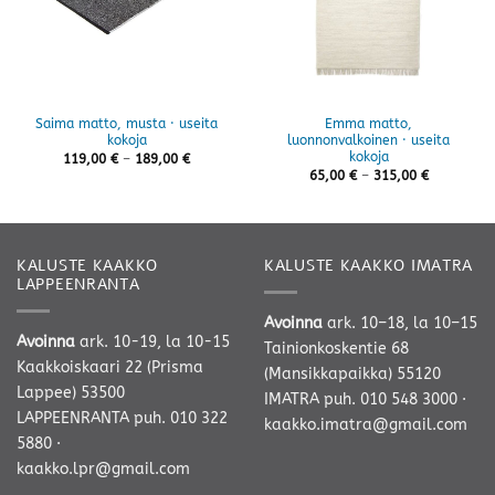
Saima matto, musta · useita
Emma matto,
kokoja
luonnonvalkoinen · useita
kokoja
Hintaluokka:
119,00
€
–
189,00
€
119,00 €
Hintaluokk
65,00
€
–
315,00
€
-
65,00 €
189,00 €
-
315,00 €
KALUSTE KAAKKO
KALUSTE KAAKKO IMATRA
LAPPEENRANTA
Avoinna
ark. 10–18, la 10–15
Avoinna
ark. 10-19, la 10-15
Tainionkoskentie 68
Kaakkoiskaari 22 (Prisma
(Mansikkapaikka) 55120
Lappee) 53500
IMATRA
puh. 010 548 3000
·
LAPPEENRANTA
puh. 010 322
kaakko.imatra@gmail.com
5880
·
kaakko.lpr@gmail.com