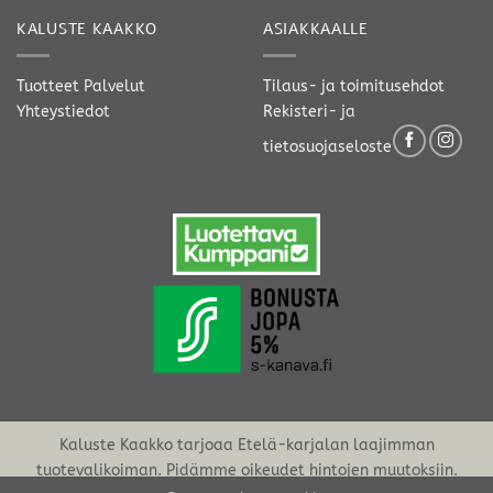
KALUSTE KAAKKO
ASIAKKAALLE
Tuotteet
Palvelut
Tilaus- ja toimitusehdot
Yhteystiedot
Rekisteri- ja
tietosuojaseloste
Kaluste Kaakko tarjoaa Etelä-karjalan laajimman
tuotevalikoiman. Pidämme oikeudet hintojen muutoksiin.