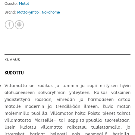
Osasto:
Matot
Brand:
Mattokymppi
,
Nokohome
KUVAUS
KUDOTTU
Villamatto on kodikas ja lämmin ja sopii erityisen hyvin
olohuoneeseen sohvaryhmän yhteyteen. Raikas valkoinen
yhdistettynä roosaan, vihreään ja harmaaseen antaa
matolle modernin ja trendikkään ilmeen. Kuvio maton
molemmilla puolilla. Villamaton hoito: Poista pienet tahrat
villamatosta Marseille- tai sappisaippualla tuoreeltaan.
Usein kudottu villamatto raikastuu tuulettamalla, ja
irtoroskat harjaat helposti pois pehmeällä harjalla.