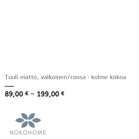
Tuuli matto, valkoinen/roosa · kolme kokoa
Hintaluokka:
89,00
–
199,00
€
€
89,00 €
-
199,00 €