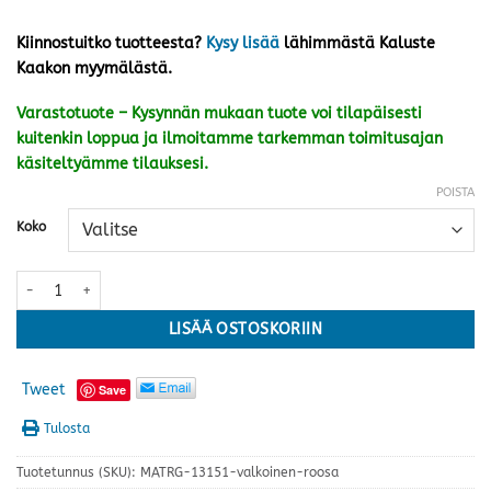
Kiinnostuitko tuotteesta?
Kysy lisää
lähimmästä Kaluste
Kaakon myymälästä.
Varastotuote – Kysynnän mukaan tuote voi tilapäisesti
kuitenkin loppua ja ilmoitamme tarkemman toimitusajan
käsiteltyämme tilauksesi.
POISTA
Koko
Tuuli matto, valkoinen/roosa · kolme kokoa määrä
LISÄÄ OSTOSKORIIN
Tweet
Save
Tulosta
Tuotetunnus (SKU):
MATRG-13151-valkoinen-roosa