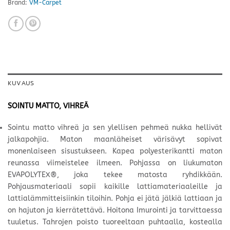
Brand:
VM-Carpet
KUVAUS
SOINTU MATTO, VIHREÄ
Sointu matto vihreä ja sen ylellisen pehmeä nukka hellivät
jalkapohjia. Maton maanläheiset värisävyt sopivat
monenlaiseen sisustukseen. Kapea polyesterikantti maton
reunassa viimeistelee ilmeen. Pohjassa on liukumaton
EVAPOLYTEX®, joka tekee matosta ryhdikkään.
Pohjausmateriaali sopii kaikille lattiamateriaaleille ja
lattialämmitteisiinkin tiloihin. Pohja ei jätä jälkiä lattiaan ja
on hajuton ja kierrätettävä. Hoitona Imurointi ja tarvittaessa
tuuletus. Tahrojen poisto tuoreeltaan puhtaalla, kostealla