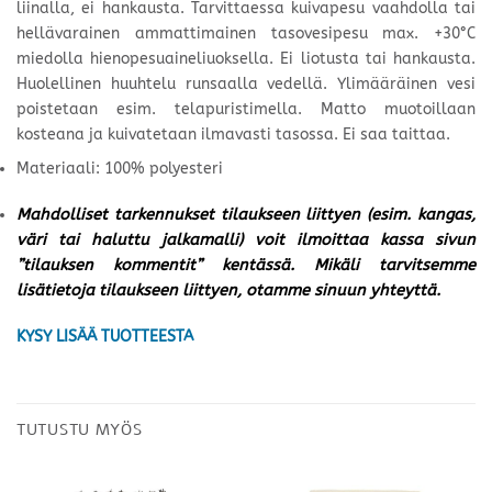
liinalla, ei hankausta. Tarvittaessa kuivapesu vaahdolla tai
hellävarainen ammattimainen tasovesipesu max. +30°C
miedolla hienopesuaineliuoksella. Ei liotusta tai hankausta.
Huolellinen huuhtelu runsaalla vedellä. Ylimääräinen vesi
poistetaan esim. telapuristimella. Matto muotoillaan
kosteana ja kuivatetaan ilmavasti tasossa. Ei saa taittaa.
Materiaali: 100% polyesteri
Mahdolliset tarkennukset tilaukseen liittyen (esim. kangas,
väri tai haluttu jalkamalli) voit ilmoittaa kassa sivun
”tilauksen kommentit” kentässä. Mikäli tarvitsemme
lisätietoja tilaukseen liittyen, otamme sinuun yhteyttä.
KYSY LISÄÄ TUOTTEESTA
TUTUSTU MYÖS