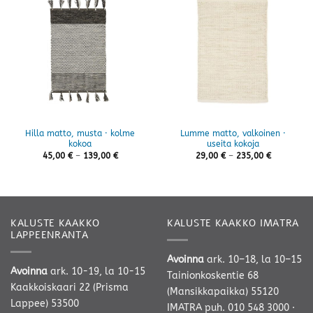
Hilla matto, musta · kolme
Lumme matto, valkoinen ·
kokoa
useita kokoja
Hintaluokka:
Hintaluokk
45,00
€
–
139,00
€
29,00
€
–
235,00
€
45,00 €
29,00 €
-
-
139,00 €
235,00 €
KALUSTE KAAKKO
KALUSTE KAAKKO IMATRA
LAPPEENRANTA
Avoinna
ark. 10–18, la 10–15
Avoinna
ark. 10-19, la 10-15
Tainionkoskentie 68
Kaakkoiskaari 22 (Prisma
(Mansikkapaikka) 55120
Lappee) 53500
IMATRA
puh. 010 548 3000
·