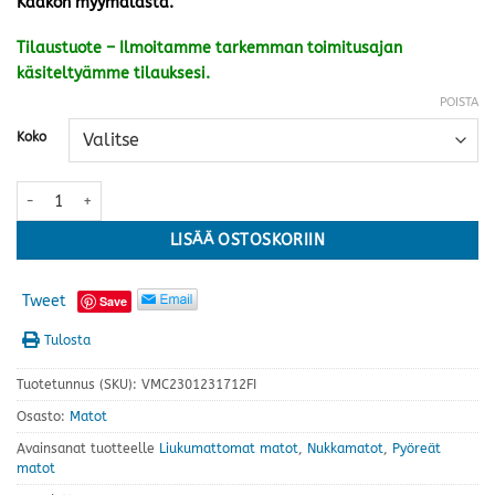
Kaakon myymälästä.
Tilaustuote – Ilmoitamme tarkemman toimitusajan
käsiteltyämme tilauksesi.
POISTA
Koko
Sointu matto, vihreä · useita kokoja määrä
LISÄÄ OSTOSKORIIN
Tweet
Save
Tulosta
Tuotetunnus (SKU):
VMC2301231712FI
Osasto:
Matot
Avainsanat tuotteelle
Liukumattomat matot
,
Nukkamatot
,
Pyöreät
matot