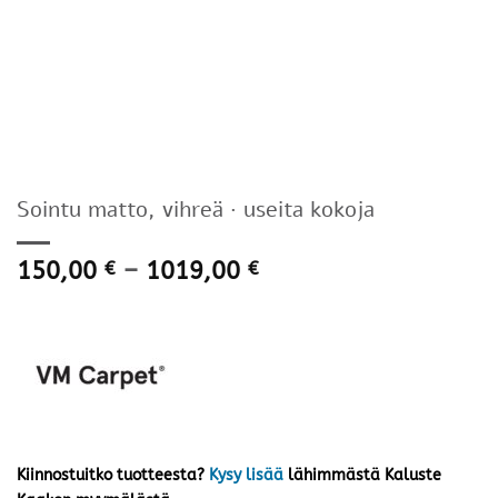
Sointu matto, vihreä · useita kokoja
Hintaluokka:
150,00
–
1019,00
€
€
150,00 €
-
1019,00 €
Kiinnostuitko tuotteesta?
Kysy lisää
lähimmästä Kaluste