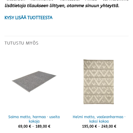
lisätietoja tilaukseen liittyen, otamme sinuun yhteyttä.
KYSY LISÄÄ TUOTTEESTA
TUTUSTU MYÖS
Saima matto, harmaa · useita
Helmi matto, vaaleanharmaa ·
kokoja
kaksi kokoa
Hintaluokka:
Hintaluok
69,00
€
–
189,00
€
195,00
€
–
249,00
€
69,00 €
195,00 €