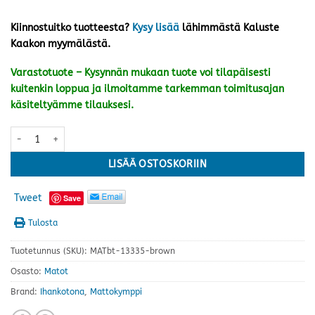
Kiinnostuitko tuotteesta?
Kysy lisää
lähimmästä Kaluste
Kaakon myymälästä.
Varastotuote – Kysynnän mukaan tuote voi tilapäisesti
kuitenkin loppua ja ilmoitamme tarkemman toimitusajan
käsiteltyämme tilauksesi.
Samos matto 60x90 cm, ruskea määrä
LISÄÄ OSTOSKORIIN
Tweet
Save
Tulosta
Tuotetunnus (SKU):
MATbt-13335-brown
Osasto:
Matot
Brand:
Ihankotona
,
Mattokymppi