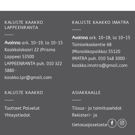
-
-
189,00 €
249,00 €
KALUSTE KAAKKO
KALUSTE KAAKKO IMATRA
LAPPEENRANTA
Avoinna
ark. 10–18, la 10–15
Avoinna
ark. 10-19, la 10-15
Tainionkoskentie 68
Kaakkoiskaari 22 (Prisma
(Mansikkapaikka) 55120
Lappee) 53500
IMATRA
puh. 010 548 3000
·
LAPPEENRANTA
puh. 010 322
kaakko.imatra@gmail.com
5880
·
kaakko.lpr@gmail.com
KALUSTE KAAKKO
ASIAKKAALLE
Tuotteet
Palvelut
Tilaus- ja toimitusehdot
Yhteystiedot
Rekisteri- ja
tietosuojaseloste