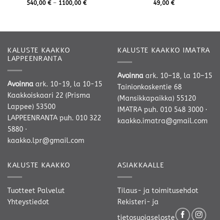
Hintaluokka:
540,00
€
–
1100,00
€
49,00
€
540,00 €
-
1100,00 €
KALUSTE KAAKKO
KALUSTE KAAKKO IMATRA
LAPPEENRANTA
Avoinna
ark. 10–18, la 10–15
Avoinna
ark. 10-19, la 10-15
Tainionkoskentie 68
Kaakkoiskaari 22 (Prisma
(Mansikkapaikka) 55120
Lappee) 53500
IMATRA
puh. 010 548 3000
·
LAPPEENRANTA
puh. 010 322
kaakko.imatra@gmail.com
5880
·
kaakko.lpr@gmail.com
KALUSTE KAAKKO
ASIAKKAALLE
Tuotteet
Palvelut
Tilaus- ja toimitusehdot
Yhteystiedot
Rekisteri- ja
tietosuojaseloste