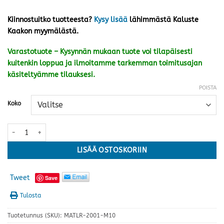
Kiinnostuitko tuotteesta?
Kysy lisää
lähimmästä Kaluste
Kaakon myymälästä.
Varastotuote – Kysynnän mukaan tuote voi tilapäisesti
kuitenkin loppua ja ilmoitamme tarkemman toimitusajan
käsiteltyämme tilauksesi.
POISTA
Koko
Said matto, vihreä-ruskea · useita kokoja määrä
LISÄÄ OSTOSKORIIN
Tweet
Save
Tulosta
Tuotetunnus (SKU):
MATLR-2001-M10