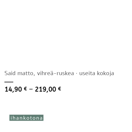
Said matto, vihreä-ruskea · useita kokoja
Hintaluokka:
14,90
–
219,00
€
€
14,90 €
-
219,00 €