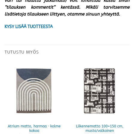
väri tai haluttu jalkamalli) voit ilmoittaa kassa sivun
”tilauksen kommentit” kentässä. Mikäli tarvitsemme
lisätietoja tilaukseen liittyen, otamme sinuun yhteyttä.
KYSY LISÄÄ TUOTTEESTA
TUTUSTU MYÖS
Atrium matto, harmaa · kolme
Liikennematto 100×150 cm,
kokoa
musta/valkoinen