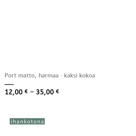
Port matto, harmaa · kaksi kokoa
Hintaluokka:
12,00
–
35,00
€
€
12,00 €
-
35,00 €