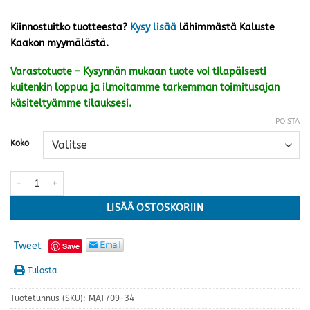
Kiinnostuitko tuotteesta?
Kysy lisää
lähimmästä Kaluste
Kaakon myymälästä.
Varastotuote – Kysynnän mukaan tuote voi tilapäisesti
kuitenkin loppua ja ilmoitamme tarkemman toimitusajan
käsiteltyämme tilauksesi.
POISTA
Koko
Port matto, harmaa · kaksi kokoa määrä
LISÄÄ OSTOSKORIIN
Tweet
Save
Tulosta
Tuotetunnus (SKU):
MAT709-34