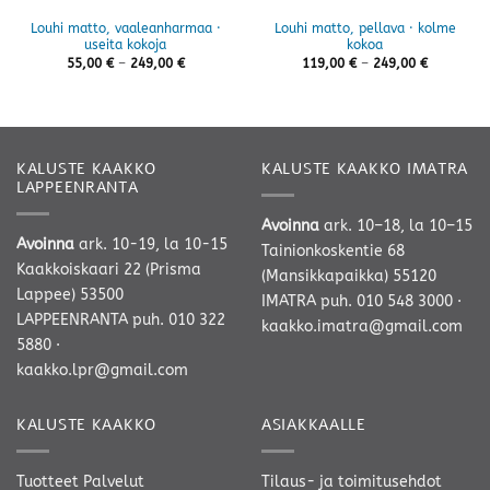
Louhi matto, vaaleanharmaa ·
Louhi matto, pellava · kolme
useita kokoja
kokoa
Hintaluokka:
Hintaluok
55,00
€
–
249,00
€
119,00
€
–
249,00
€
55,00 €
119,00 €
-
-
249,00 €
249,00 €
KALUSTE KAAKKO
KALUSTE KAAKKO IMATRA
LAPPEENRANTA
Avoinna
ark. 10–18, la 10–15
Avoinna
ark. 10-19, la 10-15
Tainionkoskentie 68
Kaakkoiskaari 22 (Prisma
(Mansikkapaikka) 55120
Lappee) 53500
IMATRA
puh. 010 548 3000
·
LAPPEENRANTA
puh. 010 322
kaakko.imatra@gmail.com
5880
·
kaakko.lpr@gmail.com
KALUSTE KAAKKO
ASIAKKAALLE
Tuotteet
Palvelut
Tilaus- ja toimitusehdot