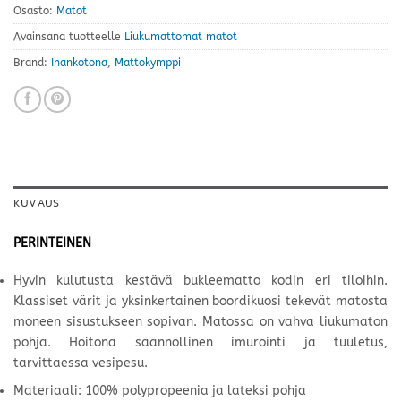
Osasto:
Matot
Avainsana tuotteelle
Liukumattomat matot
Brand:
Ihankotona
,
Mattokymppi
KUVAUS
PERINTEINEN
Hyvin kulutusta kestävä bukleematto kodin eri tiloihin.
Klassiset värit ja yksinkertainen boordikuosi tekevät matosta
moneen sisustukseen sopivan. Matossa on vahva liukumaton
pohja. Hoitona säännöllinen imurointi ja tuuletus,
tarvittaessa vesipesu.
Materiaali: 100% polypropeenia ja lateksi pohja