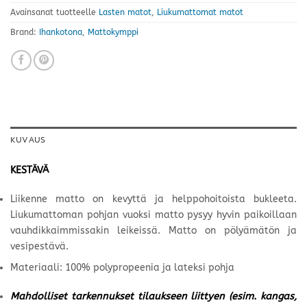
Avainsanat tuotteelle
Lasten matot
,
Liukumattomat matot
Brand:
Ihankotona
,
Mattokymppi
KUVAUS
KESTÄVÄ
Liikenne matto on kevyttä ja helppohoitoista bukleeta.
Liukumattoman pohjan vuoksi matto pysyy hyvin paikoillaan
vauhdikkaimmissakin leikeissä. Matto on pölyämätön ja
vesipestävä.
Materiaali: 100% polypropeenia ja lateksi pohja
Mahdolliset tarkennukset tilaukseen liittyen (esim. kangas,