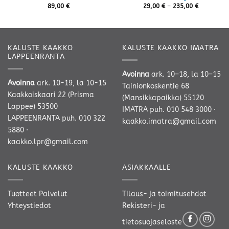
Hintaluokk
89,00
€
29,00
€
–
235,00
€
29,00 €
-
235,00 €
KALUSTE KAAKKO
KALUSTE KAAKKO IMATRA
LAPPEENRANTA
Avoinna
ark. 10–18, la 10–15
Avoinna
ark. 10-19, la 10-15
Tainionkoskentie 68
Kaakkoiskaari 22 (Prisma
(Mansikkapaikka) 55120
Lappee) 53500
IMATRA
puh. 010 548 3000
·
LAPPEENRANTA
puh. 010 322
kaakko.imatra@gmail.com
5880
·
kaakko.lpr@gmail.com
KALUSTE KAAKKO
ASIAKKAALLE
Tuotteet
Palvelut
Tilaus- ja toimitusehdot
Yhteystiedot
Rekisteri- ja
tietosuojaseloste