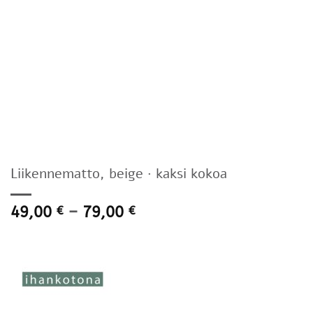
Liikennematto, beige · kaksi kokoa
Hintaluokka:
49,00
–
79,00
€
€
49,00 €
-
79,00 €