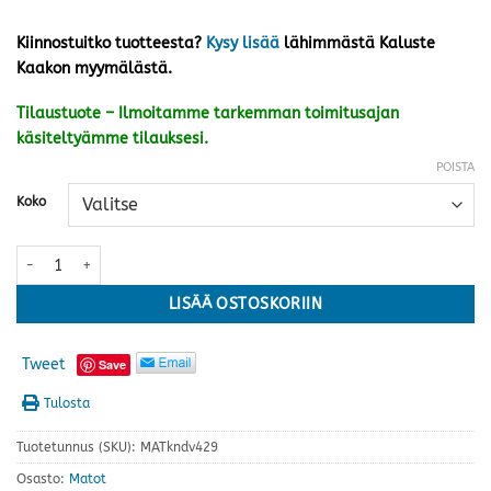
Kiinnostuitko tuotteesta?
Kysy lisää
lähimmästä Kaluste
Kaakon myymälästä.
Tilaustuote – Ilmoitamme tarkemman toimitusajan
käsiteltyämme tilauksesi.
POISTA
Koko
Liikennematto, beige · kaksi kokoa määrä
LISÄÄ OSTOSKORIIN
Tweet
Save
Tulosta
Tuotetunnus (SKU):
MATkndv429
Osasto:
Matot