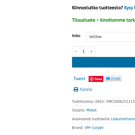
Kiinnostuitko tuotteesta?
Kysy 
Tilaustuote – Ilmoitamme tar
Koko
Kipinä matto, vaalea greige · us
Tweet
Save
Tulosta
Tuotetunnus (SKU):
VMC2606251213
Osasto:
Matot
Avainsanat tuotteelle
Liukumattoma
Brand:
VM-Carpet