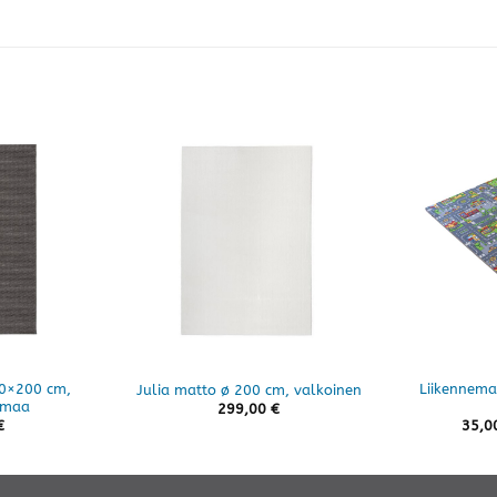
40×200 cm,
Liikennema
Julia matto ø 200 cm, valkoinen
rmaa
299,00
€
€
35,0