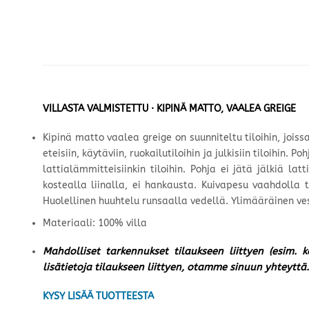
VILLASTA VALMISTETTU · KIPINÄ MATTO, VAALEA GREIGE
Kipinä matto vaalea greige on suunniteltu tiloihin, joiss
eteisiin, käytäviin, ruokailutiloihin ja julkisiin tiloihi
lattialämmitteisiinkin tiloihin. Pohja ei jätä jälkiä la
kostealla liinalla, ei hankausta. Kuivapesu vaahdolla
Huolellinen huuhtelu runsaalla vedellä. Ylimääräinen ves
Materiaali: 100% villa
Mahdolliset tarkennukset tilaukseen liittyen (esim. 
lisätietoja tilaukseen liittyen, otamme sinuun yhteyttä.
KYSY LISÄÄ TUOTTEESTA