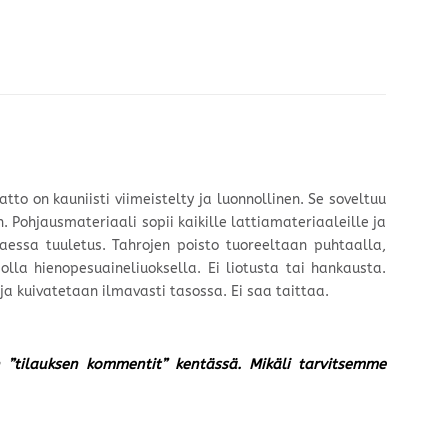
tto on kauniisti viimeistelty ja luonnollinen. Se soveltuu
n. Pohjausmateriaali sopii kaikille lattiamateriaaleille ja
ittaessa tuuletus. Tahrojen poisto tuoreeltaan puhtaalla,
la hienopesuaineliuoksella. Ei liotusta tai hankausta.
a kuivatetaan ilmavasti tasossa. Ei saa taittaa.
un ”tilauksen kommentit” kentässä. Mikäli tarvitsemme