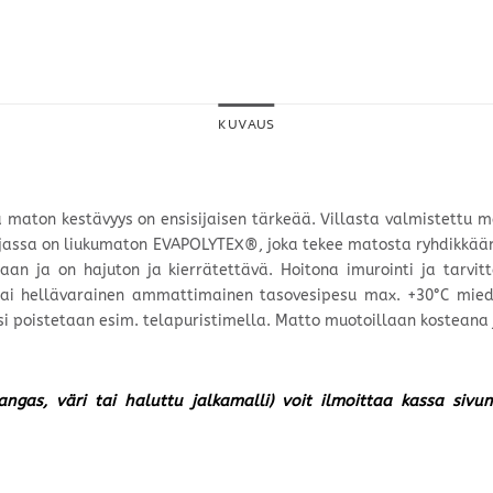
KUVAUS
a maton kestävyys on ensisijaisen tärkeää. Villasta valmistettu ma
n. Pohjassa on liukumaton EVAPOLYTEX®, joka tekee matosta ryhdikkää
ttiaan ja on hajuton ja kierrätettävä. Hoitona imurointi ja tarv
 tai hellävarainen ammattimainen tasovesipesu max. +30°C miedol
i poistetaan esim. telapuristimella. Matto muotoillaan kosteana j
kangas, väri tai haluttu jalkamalli) voit ilmoittaa kassa siv