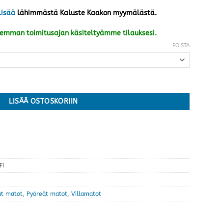
lisää
lähimmästä Kaluste Kaakon myymälästä.
kemman toimitusajan käsiteltyämme tilauksesi.
POISTA
eita kokoja määrä
LISÄÄ OSTOSKORIIN
FI
t matot
,
Pyöreät matot
,
Villamatot