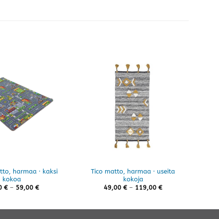
tto, harmaa · kaksi
Tico matto, harmaa · useita
Lumm
kokoa
kokoja
Hintaluokka:
Hintaluokka:
0
€
–
59,00
€
49,00
€
–
119,00
€
35,00 €
49,00 €
-
-
59,00 €
119,00 €