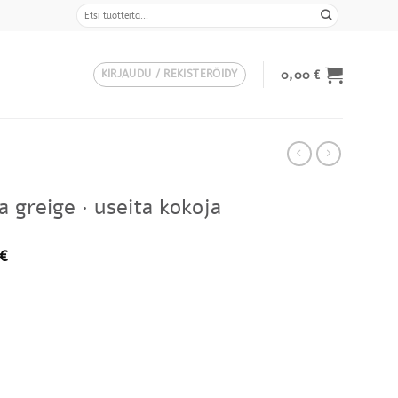
Etsi:
0,00
€
KIRJAUDU / REKISTERÖIDY
a greige · useita kokoja
Hintaluokka:
€
193,00 €
-
1315,00 €