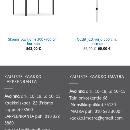
Skanör paviljonki 300×400 cm,
Outfit jättivarjo 300 cm,
harmaa
harmaa
863,00
€
89,00
€
69,00
€
KALUSTE KAAKKO
KALUSTE KAAKKO IMATRA
LAPPEENRANTA
Avoinna
ark. 10–18, la 10–15
Avoinna
ark. 10-19, la 10-15
Tainionkoskentie 68
Kaakkoiskaari 22 (Prisma
(Mansikkapaikka) 55120
Lappee) 53500
IMATRA
puh. 010 548 3000
·
LAPPEENRANTA
puh. 010 322
kaakko.imatra@gmail.com
5880
·
kaakko.lpr@gmail.com