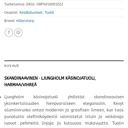
Tuotetunnus (SKU):
HRP4016001022
Osastot:
Kesäkalusteet
,
Tuolit
Brand:
Hillerstorp
KUVAUS
SKANDINAAVINEN · LJUNGHOLM KÄSINOJATUOLI,
HARMAA/VIHREÄ
Ljungholm käsinojatuoli yhdistää skandinaavisen
yksinkertaisuuden hienovaraiseen eleganssiin. Kevyt
alumiinirunko antaa modernin ja graafisen ilmeen, kun taas
punotusta olefiiniköydestä valmistetut istuin ja selkänoja
luovat pehmeitä linjoja ja kutsuvaa mukavuutta. Tuolin