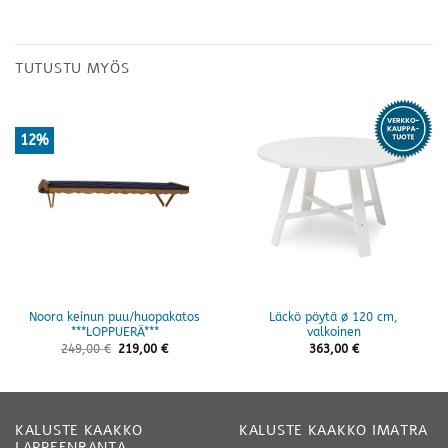
TUTUSTU MYÖS
12%
Noora keinun puu/huopakatos
Läckö pöytä ø 120 cm,
***LOPPUERÄ***
valkoinen
249,00
€
219,00
€
363,00
€
KALUSTE KAAKKO
KALUSTE KAAKKO IMATRA
LAPPEENRANTA