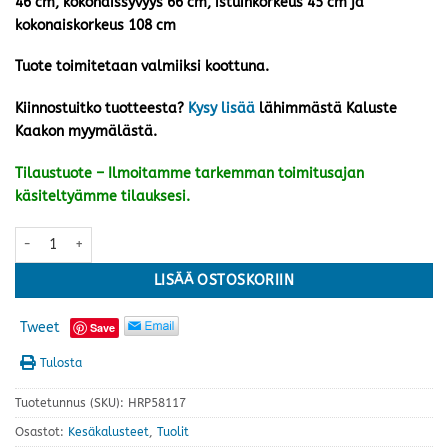
46 cm, kokonaissyvyys 66 cm, istuinkorkeus 45 cm ja
kokonaiskorkeus 108 cm
Tuote toimitetaan valmiiksi koottuna.
Kiinnostuitko tuotteesta?
Kysy lisää
lähimmästä Kaluste
Kaakon myymälästä.
Tilaustuote – Ilmoitamme tarkemman toimitusajan
käsiteltyämme tilauksesi.
Hånger säätötuoli, valkoinen/beige määrä
LISÄÄ OSTOSKORIIN
Tweet
Save
Tulosta
Tuotetunnus (SKU):
HRP58117
Osastot:
Kesäkalusteet
,
Tuolit