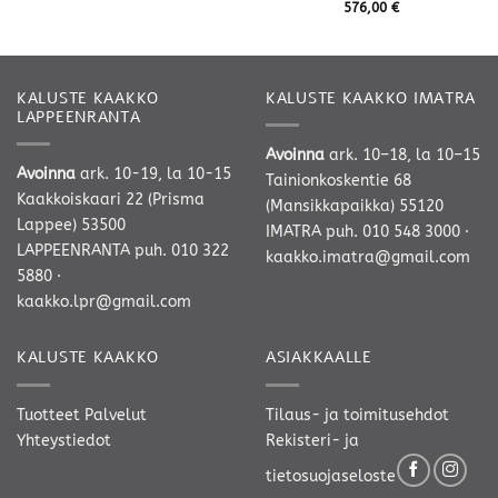
576,00
€
KALUSTE KAAKKO
KALUSTE KAAKKO IMATRA
LAPPEENRANTA
Avoinna
ark. 10–18, la 10–15
Avoinna
ark. 10-19, la 10-15
Tainionkoskentie 68
Kaakkoiskaari 22 (Prisma
(Mansikkapaikka) 55120
Lappee) 53500
IMATRA
puh. 010 548 3000
·
LAPPEENRANTA
puh. 010 322
kaakko.imatra@gmail.com
5880
·
kaakko.lpr@gmail.com
KALUSTE KAAKKO
ASIAKKAALLE
Tuotteet
Palvelut
Tilaus- ja toimitusehdot
Yhteystiedot
Rekisteri- ja
tietosuojaseloste