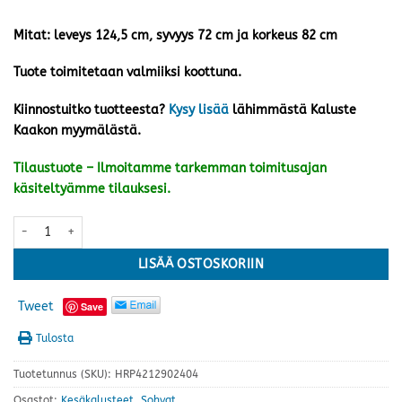
Mitat: leveys 124,5 cm, syvyys 72 cm ja korkeus 82 cm
Tuote toimitetaan valmiiksi koottuna.
Kiinnostuitko tuotteesta?
Kysy lisää
lähimmästä Kaluste
Kaakon myymälästä.
Tilaustuote – Ilmoitamme tarkemman toimitusajan
käsiteltyämme tilauksesi.
Vindö sohva, luonnonväri/luonnonvalkoinen määrä
LISÄÄ OSTOSKORIIN
Tweet
Save
Tulosta
Tuotetunnus (SKU):
HRP4212902404
Osastot:
Kesäkalusteet
,
Sohvat