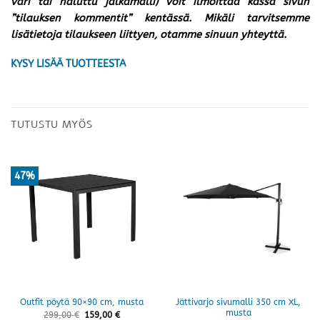
väri tai haluttu jalkamalli) voit ilmoittaa kassa sivun
”tilauksen kommentit” kentässä. Mikäli tarvitsemme
lisätietoja tilaukseen liittyen, otamme sinuun yhteyttä.
KYSY LISÄÄ TUOTTEESTA
TUTUSTU MYÖS
47%
Jättivarjo sivumalli 350 cm XL,
Outfit pöytä 90×90 cm, musta
musta
299,00
€
159,00
€