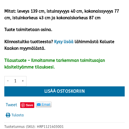
Mitat: leveys 139 cm, istuinsyvyys 40 cm, kokonaissyvyys 77
cm, istuinkorkeus 43 cm ja kokonaiskorkeus 87 cm
Tuote toimitetaan osina.
Kiinnostuitko tuotteesta?
Kysy lisää
lähimmästä Kaluste
Kaakon myymälästä.
Tilaustuote – Ilmoitamme tarkemman toimitusajan
käsiteltyämme tilauksesi.
Lund sohva, punainen määrä
LISÄÄ OSTOSKORIIN
Tweet
Save
Tulosta
Tuotetunnus (SKU):
HRP1121403001