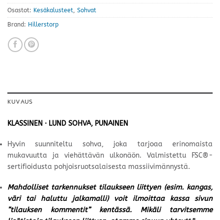
Osastot:
Kesäkalusteet
,
Sohvat
Brand:
Hillerstorp
KUVAUS
KLASSINEN · LUND SOHVA, PUNAINEN
Hyvin suunniteltu sohva, joka tarjoaa erinomaista
mukavuutta ja viehättävän ulkonäön. Valmistettu FSC®-
sertifioidusta pohjoisruotsalaisesta massiivimännystä.
Mahdolliset tarkennukset tilaukseen liittyen (esim. kangas,
väri tai haluttu jalkamalli) voit ilmoittaa kassa sivun
”tilauksen kommentit” kentässä. Mikäli tarvitsemme