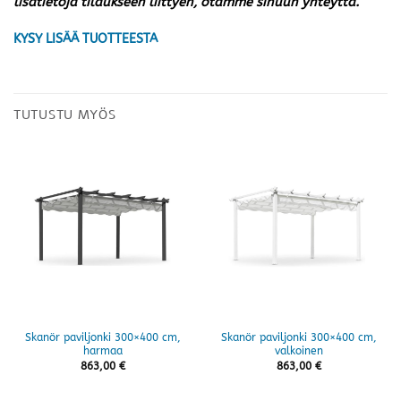
lisätietoja tilaukseen liittyen, otamme sinuun yhteyttä.
KYSY LISÄÄ TUOTTEESTA
TUTUSTU MYÖS
Skanör paviljonki 300×400 cm,
Skanör paviljonki 300×400 cm,
harmaa
valkoinen
863,00
€
863,00
€