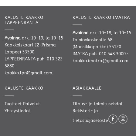
KALUSTE KAAKKO
KALUSTE KAAKKO IMATRA
LAPPEENRANTA
Avoinna
ark. 10–18, la 10–15
Avoinna
ark. 10-19, la 10-15
Tainionkoskentie 68
Kaakkoiskaari 22 (Prisma
(Mansikkapaikka) 55120
Lappee) 53500
IMATRA
puh. 010 548 3000
·
LAPPEENRANTA
puh. 010 322
kaakko.imatra@gmail.com
5880
·
kaakko.lpr@gmail.com
KALUSTE KAAKKO
ASIAKKAALLE
Tuotteet
Palvelut
Tilaus- ja toimitusehdot
Yhteystiedot
Rekisteri- ja
tietosuojaseloste