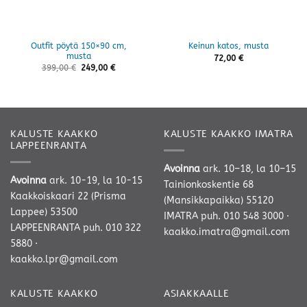
Outfit pöytä 150×90 cm,
Keinun katos, musta
musta
72,00
€
399,00
€
249,00
€
KALUSTE KAAKKO
KALUSTE KAAKKO IMATRA
LAPPEENRANTA
Avoinna
ark. 10–18, la 10–15
Avoinna
ark. 10-19, la 10-15
Tainionkoskentie 68
Kaakkoiskaari 22 (Prisma
(Mansikkapaikka) 55120
Lappee) 53500
IMATRA
puh. 010 548 3000
·
LAPPEENRANTA
puh. 010 322
kaakko.imatra@gmail.com
5880
·
kaakko.lpr@gmail.com
KALUSTE KAAKKO
ASIAKKAALLE