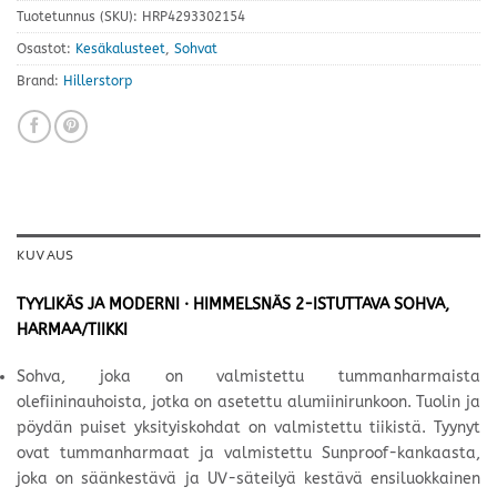
Tuotetunnus (SKU):
HRP4293302154
Osastot:
Kesäkalusteet
,
Sohvat
Brand:
Hillerstorp
KUVAUS
TYYLIKÄS JA MODERNI · HIMMELSNÄS 2-ISTUTTAVA SOHVA,
HARMAA/TIIKKI
Sohva, joka on valmistettu tummanharmaista
olefiininauhoista, jotka on asetettu alumiinirunkoon. Tuolin ja
pöydän puiset yksityiskohdat on valmistettu tiikistä. Tyynyt
ovat tummanharmaat ja valmistettu Sunproof-kankaasta,
joka on säänkestävä ja UV-säteilyä kestävä ensiluokkainen