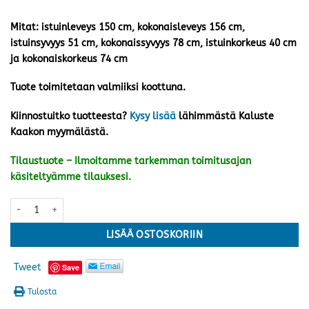
Mitat: istuinleveys 150 cm, kokonaisleveys 156 cm,
istuinsyvyys 51 cm, kokonaissyvyys 78 cm, istuinkorkeus 40 cm
ja kokonaiskorkeus 74 cm
Tuote toimitetaan valmiiksi koottuna.
Kiinnostuitko tuotteesta?
Kysy lisää
lähimmästä Kaluste
Kaakon myymälästä.
Tilaustuote – Ilmoitamme tarkemman toimitusajan
käsiteltyämme tilauksesi.
Himmelsnäs 2-istuttava sohva, harmaa/tiikki määrä
LISÄÄ OSTOSKORIIN
Tweet
Save
Tulosta