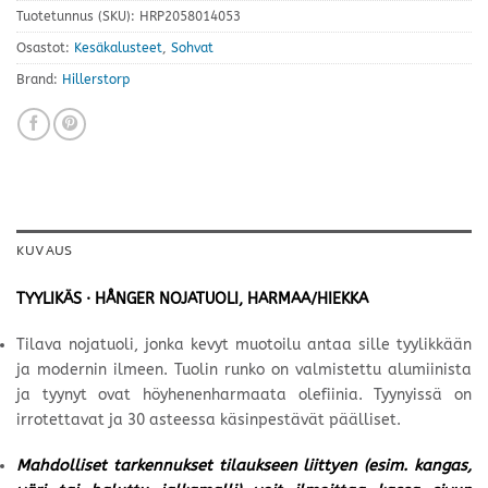
Tuotetunnus (SKU):
HRP2058014053
Osastot:
Kesäkalusteet
,
Sohvat
Brand:
Hillerstorp
KUVAUS
TYYLIKÄS · HÅNGER NOJATUOLI, HARMAA/HIEKKA
Tilava nojatuoli, jonka kevyt muotoilu antaa sille tyylikkään
ja modernin ilmeen. Tuolin runko on valmistettu alumiinista
ja tyynyt ovat höyhenenharmaata olefiinia. Tyynyissä on
irrotettavat ja 30 asteessa käsinpestävät päälliset.
Mahdolliset tarkennukset tilaukseen liittyen (esim. kangas,