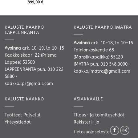
399,00
€
KALUSTE KAAKKO
KALUSTE KAAKKO IMATRA
LAPPEENRANTA
Avoinna
ark. 10–18, la 10–15
Avoinna
ark. 10-19, la 10-15
Tainionkoskentie 68
Kaakkoiskaari 22 (Prisma
(Mansikkapaikka) 55120
Lappee) 53500
IMATRA
puh. 010 548 3000
·
LAPPEENRANTA
puh. 010 322
kaakko.imatra@gmail.com
5880
·
kaakko.lpr@gmail.com
KALUSTE KAAKKO
ASIAKKAALLE
Tuotteet
Palvelut
Tilaus- ja toimitusehdot
Yhteystiedot
Rekisteri- ja
tietosuojaseloste