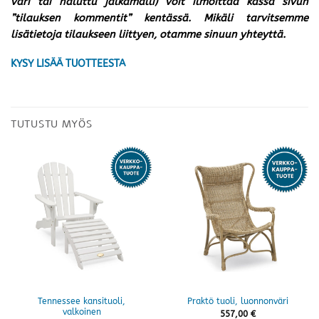
väri tai haluttu jalkamalli) voit ilmoittaa kassa sivun
”tilauksen kommentit” kentässä. Mikäli tarvitsemme
lisätietoja tilaukseen liittyen, otamme sinuun yhteyttä.
KYSY LISÄÄ TUOTTEESTA
TUTUSTU MYÖS
Tennessee kansituoli,
Praktö tuoli, luonnonväri
valkoinen
557,00
€