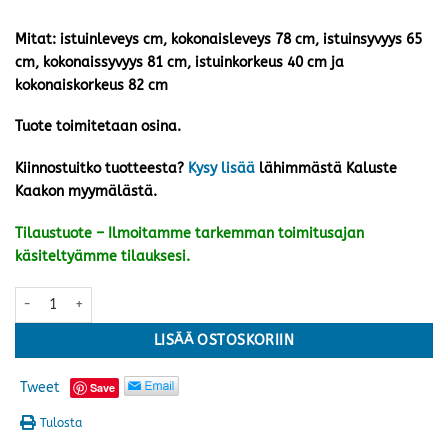
Mitat: istuinleveys cm, kokonaisleveys 78 cm, istuinsyvyys 65
cm, kokonaissyvyys 81 cm, istuinkorkeus 40 cm ja
kokonaiskorkeus 82 cm
Tuote toimitetaan osina.
Kiinnostuitko tuotteesta?
Kysy lisää
lähimmästä Kaluste
Kaakon myymälästä.
Tilaustuote – Ilmoitamme tarkemman toimitusajan
käsiteltyämme tilauksesi.
Hånger nojatuoli, greige/valkoinen määrä
LISÄÄ OSTOSKORIIN
Tweet
Save
Tulosta