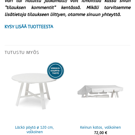
väri tai haluttu jalkamalli) voit ilmoittaa kassa sivun
”tilauksen kommentit” kentässä. Mikäli tarvitsemme
lisätietoja tilaukseen liittyen, otamme sinuun yhteyttä.
KYSY LISÄÄ TUOTTEESTA
TUTUSTU MYÖS
Läckö pöytä ø 120 cm,
Keinun katos, valkoinen
valkoinen
72,00
€