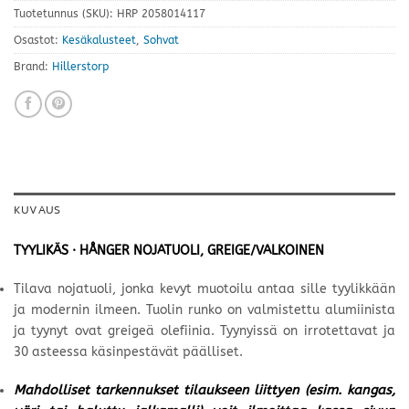
Tuotetunnus (SKU):
HRP 2058014117
Osastot:
Kesäkalusteet
,
Sohvat
Brand:
Hillerstorp
KUVAUS
TYYLIKÄS · HÅNGER NOJATUOLI, GREIGE/VALKOINEN
Tilava nojatuoli, jonka kevyt muotoilu antaa sille tyylikkään
ja modernin ilmeen. Tuolin runko on valmistettu alumiinista
ja tyynyt ovat greigeä olefiinia. Tyynyissä on irrotettavat ja
30 asteessa käsinpestävät päälliset.
Mahdolliset tarkennukset tilaukseen liittyen (esim. kangas,