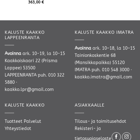
363,00
€
KALUSTE KAAKKO
KALUSTE KAAKKO IMATRA
LAPPEENRANTA
Avoinna
ark. 10–18, la 10–15
Avoinna
ark. 10-19, la 10-15
Tainionkoskentie 68
Kaakkoiskaari 22 (Prisma
(Mansikkapaikka) 55120
Lappee) 53500
IMATRA
puh. 010 548 3000
·
LAPPEENRANTA
puh. 010 322
kaakko.imatra@gmail.com
5880
·
kaakko.lpr@gmail.com
KALUSTE KAAKKO
ASIAKKAALLE
Tuotteet
Palvelut
Tilaus- ja toimitusehdot
Yhteystiedot
Rekisteri- ja
tietosuojaseloste