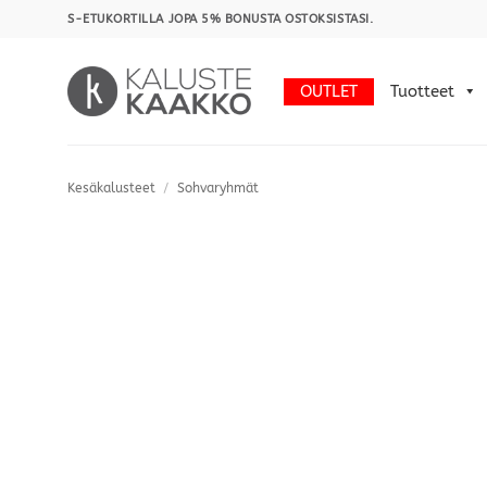
Skip
S-ETUKORTILLA JOPA 5% BONUSTA OSTOKSISTASI.
to
content
OUTLET
Tuotteet
Kesäkalusteet
/
Sohvaryhmät