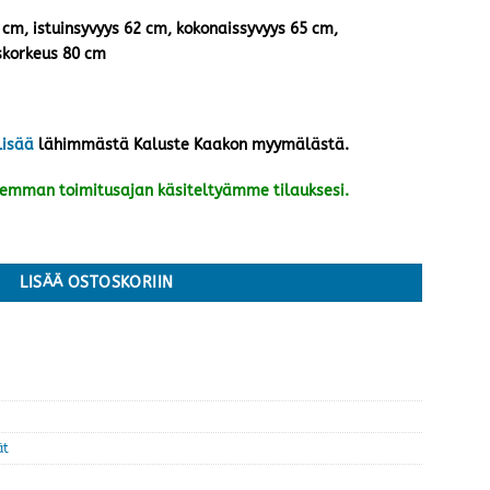
 cm, istuinsyvyys 62 cm, kokonaissyvyys 65 cm,
skorkeus 80 cm
lisää
lähimmästä Kaluste Kaakon myymälästä.
kemman toimitusajan käsiteltyämme tilauksesi.
/musta määrä
LISÄÄ OSTOSKORIIN
ät