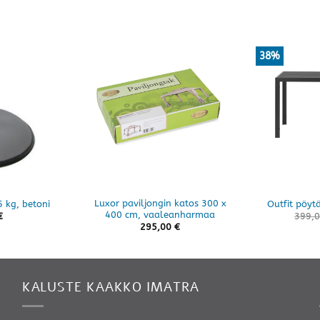
38%
Luxor paviljongin katos 300 x
5 kg, betoni
Outfit pöy
400 cm, vaaleanharmaa
€
399,
295,00
€
KALUSTE KAAKKO IMATRA