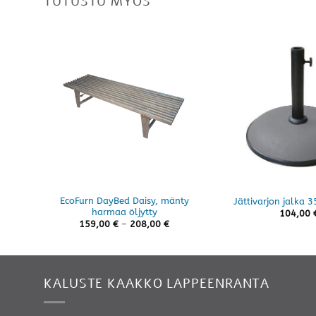
TUTUSTU MYÖS
EcoFurn DayBed Daisy, mänty
Jättivarjon jalka 3
harmaa öljytty
104,00
Hintaluokka:
159,00
€
–
208,00
€
159,00 €
-
208,00 €
KALUSTE KAAKKO LAPPEENRANTA