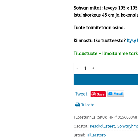
Sohvan mitat: leveys 195 x 195
istuinkorkeus 45 cm ja kokonai
Tuote toimitetaan osina.
Kiinnostuitko tuotteesta?
Kysy 
Tilaustuote – Ilmoitamme tar
Linnea kulmasohvaryhmä, beige
Tweet
Save
Tulosta
Tuotetunnus (SKU):
HRP4015600048
Osastot:
Kesäkalusteet
,
Sohvaryhm
Brand:
Hillerstorp