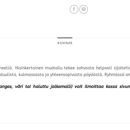
KUVAUS
llä. Yksinkertainen muotoilu tekee sohvasta helposti sijoitettav
ulista, kulmaosasta ja yhteensopivasta pöydästä. Ryhmässä on te
kangas, väri tai haluttu jalkamalli) voit ilmoittaa kassa siv