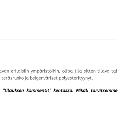
an erilaisiin ympäristöihin, olipa tila sitten tilava tai
räsrunko ja beigenväriset polyesterityynyt.
un ”tilauksen kommentit” kentässä. Mikäli tarvitsemme