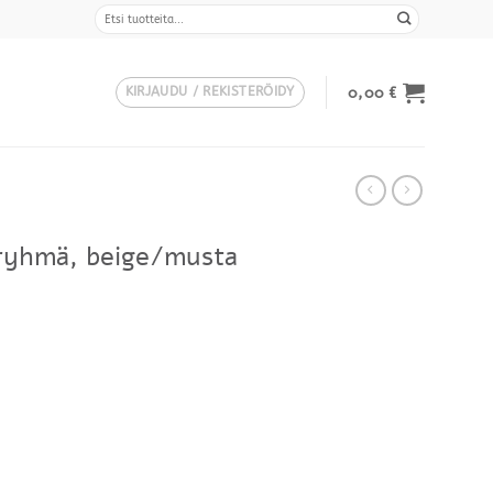
Etsi:
0,00
€
KIRJAUDU / REKISTERÖIDY
ryhmä, beige/musta