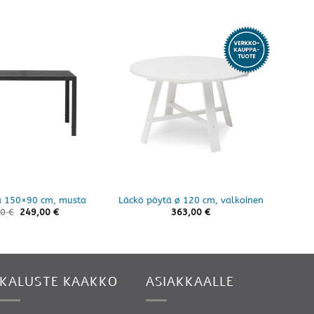
tä 150×90 cm, musta
Läckö pöytä ø 120 cm, valkoinen
Jä
00
€
249,00
€
363,00
€
KALUSTE KAAKKO
ASIAKKAALLE