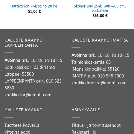
Skanör paviljonki 300×400 cm,
Jättivarjon kivi/paino 20 kg
valkoinen
51,00
€
863,00
€
KALUSTE KAAKKO
KALUSTE KAAKKO IMATRA
LAPPEENRANTA
Avoinna
ark. 10–18, la 10–15
Avoinna
ark. 10-19, la 10-15
Tainionkoskentie 68
Kaakkoiskaari 22 (Prisma
(Mansikkapaikka) 55120
Lappee) 53500
IMATRA
puh. 010 548 3000
·
LAPPEENRANTA
puh. 010 322
kaakko.imatra@gmail.com
5880
·
kaakko.lpr@gmail.com
KALUSTE KAAKKO
ASIAKKAALLE
Tuotteet
Palvelut
Tilaus- ja toimitusehdot
Yhteystiedot
Rekisteri- ja