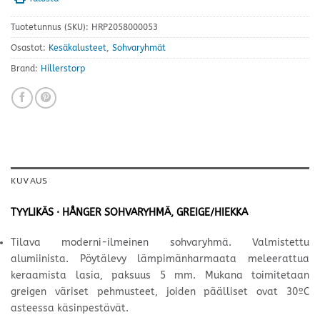
Tuotetunnus (SKU):
HRP2058000053
Osastot:
Kesäkalusteet
,
Sohvaryhmät
Brand:
Hillerstorp
KUVAUS
TYYLIKÄS · HÅNGER SOHVARYHMÄ, GREIGE/HIEKKA
Tilava moderni-ilmeinen sohvaryhmä. Valmistettu
alumiinista. Pöytälevy lämpimänharmaata meleerattua
keraamista lasia, paksuus 5 mm. Mukana toimitetaan
greigen väriset pehmusteet, joiden päälliset ovat 30ºC
asteessa käsinpestävät.