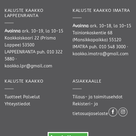
KALUSTE KAAKKO
KALUSTE KAAKKO IMATRA
LAPPEENRANTA
Avoinna
ark. 10–18, la 10–15
Avoinna
ark. 10-19, la 10-15
Tainionkoskentie 68
Kaakkoiskaari 22 (Prisma
(Mansikkapaikka) 55120
Lappee) 53500
IMATRA
puh. 010 548 3000
·
LAPPEENRANTA
puh. 010 322
kaakko.imatra@gmail.com
5880
·
kaakko.lpr@gmail.com
KALUSTE KAAKKO
ASIAKKAALLE
Tuotteet
Palvelut
Tilaus- ja toimitusehdot
Yhteystiedot
Rekisteri- ja
tietosuojaseloste