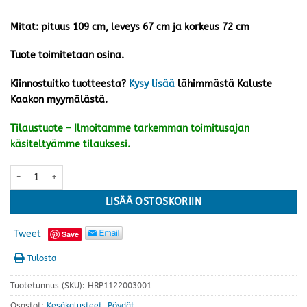
Mitat:
pituus 109 cm, leveys 67 cm ja korkeus 72 cm
Tuote toimitetaan osina.
Kiinnostuitko tuotteesta?
Kysy lisää
lähimmästä Kaluste
Kaakon myymälästä.
Tilaustuote – Ilmoitamme tarkemman toimitusajan
käsiteltyämme tilauksesi.
Torpet pöytä 109x67 cm, punainen määrä
LISÄÄ OSTOSKORIIN
Tweet
Save
Tulosta
Tuotetunnus (SKU):
HRP1122003001
Osastot:
Kesäkalusteet
,
Pöydät