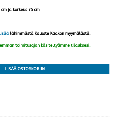
0 cm ja korkeus 75 cm
lisää
lähimmästä Kaluste Kaakon myymälästä.
kemman toimitusajan käsiteltyämme tilauksesi.
a/musta määrä
LISÄÄ OSTOSKORIIN