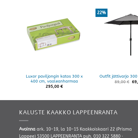
22%
Luxor paviljongin katos 300 x
Outfit jättivarjo 3
400 cm, vaaleanharmaa
89,00
€
69
295,00
€
KALUSTE KAAKKO LAPPEENRANTA
Avoinna
ark. 10-19, la 10-15 Kaakkoiskaari 22 (Prisma
Lappee) 53500 LAPPEENRANTA
puh. 010 322 5880
·