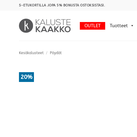
Skip
S-ETUKORTILLA JOPA 5% BONUSTA OSTOKSISTASI.
to
content
OUTLET
Tuotteet
Kesäkalusteet
/
Pöydät
20%