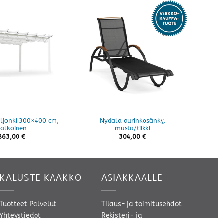
iljonki 300×400 cm,
Nydala aurinkosänky,
Lux
valkoinen
musta/tiikki
863,00
€
304,00
€
KALUSTE KAAKKO
ASIAKKAALLE
Tuotteet
Palvelut
Tilaus- ja toimitusehdot
Yhteystiedot
Rekisteri- ja