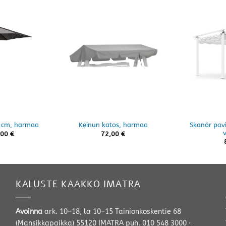
Skanör pav
00 cm, harmaa
Keinun katos, harmaa
,00
€
72,00
€
KALUSTE KAAKKO IMATRA
Avoinna
ark. 10–18, la 10–15 Tainionkoskentie 68
(Mansikkapaikka) 55120 IMATRA
puh. 010 548 3000
·