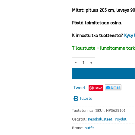
Mitat: pituus 205 cm, leveys 9
Pöytä toimitetaan osina.
Kiinnostuitko tuotteesta?
Kysy 
Tilaustuote – Ilmoitamme tar
Outfit pöytä 205x90 cm, harma
Tweet
Save
Tulosta
Tuotetunnus (SKU):
HPS629101
Osastot:
Kesäkalusteet
,
Pöydät
Brand:
outfit