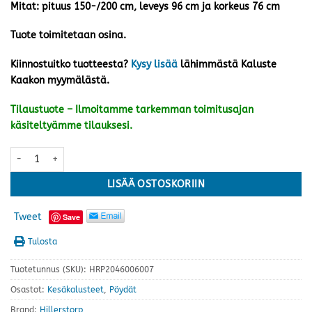
Mitat: pituus 150-/200 cm, leveys 96 cm ja korkeus 76 cm
Tuote toimitetaan osina.
Kiinnostuitko tuotteesta?
Kysy lisää
lähimmästä Kaluste
Kaakon myymälästä.
Tilaustuote – Ilmoitamme tarkemman toimitusajan
käsiteltyämme tilauksesi.
Nydala jatkopöytä 150/200x96 cm, valkoinen määrä
LISÄÄ OSTOSKORIIN
Tweet
Save
Tulosta
Tuotetunnus (SKU):
HRP2046006007
Osastot:
Kesäkalusteet
,
Pöydät
Brand:
Hillerstorp