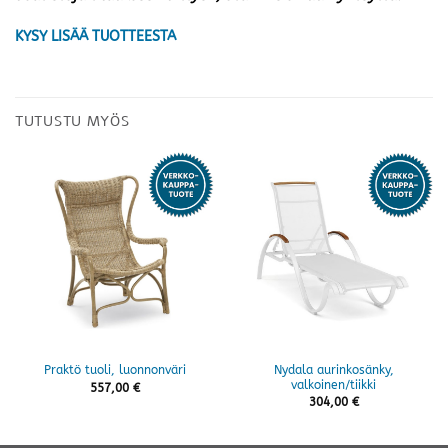
KYSY LISÄÄ TUOTTEESTA
TUTUSTU MYÖS
Nydala aurinkosänky,
Praktö tuoli, luonnonväri
valkoinen/tiikki
557,00
€
304,00
€