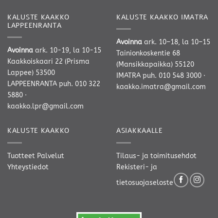
KALUSTE KAAKKO
KALUSTE KAAKKO IMATRA
LAPPEENRANTA
Avoinna
ark. 10–18, la 10–15
Avoinna
ark. 10-19, la 10-15
Tainionkoskentie 68
Kaakkoiskaari 22 (Prisma
(Mansikkapaikka) 55120
Lappee) 53500
IMATRA
puh. 010 548 3000
·
LAPPEENRANTA
puh. 010 322
kaakko.imatra@gmail.com
5880
·
kaakko.lpr@gmail.com
KALUSTE KAAKKO
ASIAKKAALLE
Tuotteet
Palvelut
Tilaus- ja toimitusehdot
Yhteystiedot
Rekisteri- ja
tietosuojaseloste