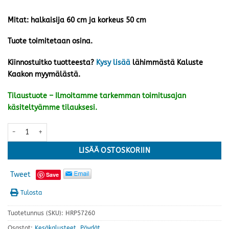
Mitat:
halkaisija 60 cm ja korkeus 50 cm
Tuote toimitetaan osina.
Kiinnostuitko tuotteesta?
Kysy lisää
lähimmästä Kaluste
Kaakon myymälästä.
Tilaustuote – Ilmoitamme tarkemman toimitusajan
käsiteltyämme tilauksesi.
Leicester sohvapöytä ø 60 cm, greige määrä
LISÄÄ OSTOSKORIIN
Tweet
Save
Tulosta
Tuotetunnus (SKU):
HRP57260
Osastot:
Kesäkalusteet
,
Pöydät