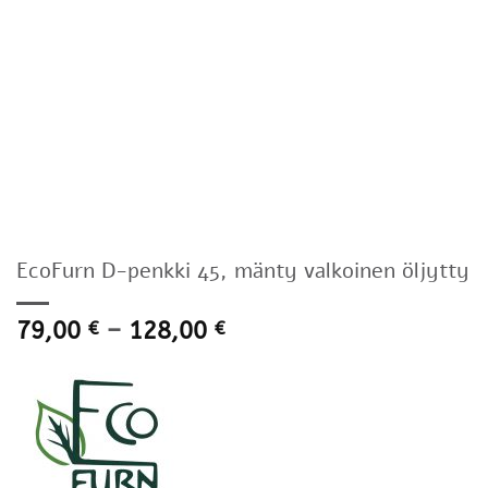
EcoFurn D-penkki 45, mänty valkoinen öljytty
Hintaluokka:
79,00
–
128,00
€
€
79,00 €
-
128,00 €