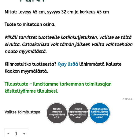
Mitat: leveys 45 cm, syvyys 32 cm ja korkeus 45 cm
Tuote toimitetaan osina.
Mikäli tarvitset tuotteelle kotiinkuljetuksen, valitse se tältä
sivulta. Ostoskorissa voit tämän jälkeen valita vaihtoehdon
nouto myymälästä.
Kiinnostuitko tuotteesta?
Kysy lisää
lähimmästä Kaluste
Kaakon myymälästä.
Tilaustuote – Ilmoitamme tarkemman toimitusajan
käsiteltyämme tilauksesi.
POISTA
Valitse toimitustapa
EcoFurn D-penkki 45, mänty valkoinen öljytty määrä