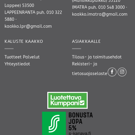
(Mansikkapaikka) 55120
Lappee) 53500
IMATRA
puh. 010 548 3000
·
LAPPEENRANTA
puh. 010 322
kaakko.imatra@gmail.com
5880
·
kaakko.lpr@gmail.com
KALUSTE KAAKKO
ASIAKKAALLE
Tuotteet
Palvelut
Tilaus- ja toimitusehdot
Yhteystiedot
Rekisteri- ja
tietosuojaseloste