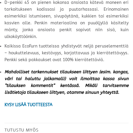
D-penkki 45 on pienen kokonsa ansiosta kätevä moneen eri
tarkoitukseen kodissasi ja puutarhassasi. Erinomainen
esimerkiksi istumiseen, sivupöytänä, kukkien tai esimerkiksi
kasvien alle. Penkin materiaalina on puuöljyllä käsitelty
mänty, jonka ansiosta penkit sopivat niin sisä, kuin
ulkokäyttöönkin.
Kaikissa EcoFurn tuotteissa yhdistyvät neljä peruselementtiä
– houkuttelevuus, kestävyys, korjattavuus ja kierrätettävyys.
Penkki sekä pakkaukset ovat 100% kierrätettäviä.
Mahdolliset tarkennukset tilaukseen liittyen (esim. kangas,
väri tai haluttu jalkamalli) voit ilmoittaa kassa sivun
”tilauksen kommentit” kentässä. Mikäli tarvitsemme
lisätietoja tilaukseen liittyen, otamme sinuun yhteyttä.
KYSY LISÄÄ TUOTTEESTA
TUTUSTU MYÖS