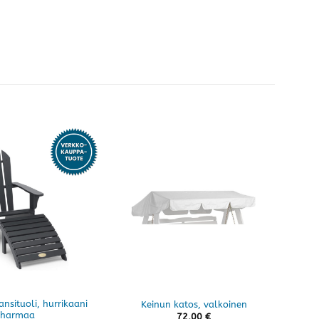
nsituoli, hurrikaani
Keinun katos, valkoinen
harmaa
72,00
€