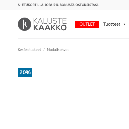
Skip
S-ETUKORTILLA JOPA 5% BONUSTA OSTOKSISTASI.
to
content
OUTLET
Tuotteet
Kesäkalusteet
/
Modulisohvat
20%