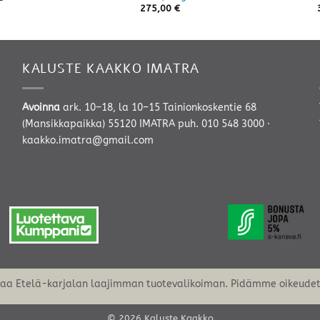
275,00
€
KALUSTE KAAKKO IMATRA
Avoinna
ark. 10–18, la 10–15 Tainionkoskentie 68
(Mansikkapaikka) 55120 IMATRA
puh. 010 548 3000
·
kaakko.imatra@gmail.com
oaa Etelä-karjalan laajimman tuotevalikoiman. Pidämme oikeudet 
© 2026 Kaluste Kaakko