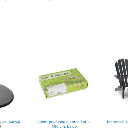
Luxor paviljongin katos 300 x
Tennessee ka
5 kg, betoni
400 cm, beige
€