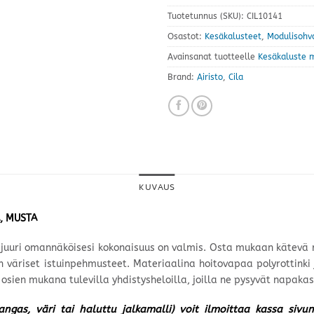
Tuotetunnus (SKU):
CIL10141
Osastot:
Kesäkalusteet
,
Modulisohv
Avainsanat tuotteelle
Kesäkaluste m
Brand:
Airisto
,
Cila
KUVAUS
Ä, MUSTA
a juuri omannäköisesi kokonaisuus on valmis. Osta mukaan kätevä
väriset istuinpehmusteet. Materiaalina hoitovapaa polyrottinki
osien mukana tulevilla yhdistysheloilla, joilla ne pysyvät napakas
kangas, väri tai haluttu jalkamalli) voit ilmoittaa kassa siv