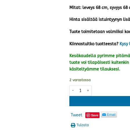
Mitat: leveys 68 cm, syvyys 68
Hinta sisältää istuintyynyn lis
Tuote toimitetaan valmiiksi ko
Kiinnostuitko tuotteesta?
Kysy 
Kesäkaudella pyrimme pitämää
tuote voi tilapäisesti kuiten
käsiteltyämme tilauksesi.
2 varastossa
Airisto rahi/pöytä, musta määrä
Tweet
Save
Tulosta