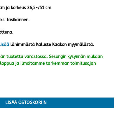
 cm ja korkeus 36,5-/51 cm
äksi lasikannen.
ottuna.
lisää
lähimmästä Kaluste Kaakon myymälästä.
n tuotetta varastossa. Sesongin kysynnän mukaan
kin loppua ja ilmoitamme tarkemman toimitusajan
LISÄÄ OSTOSKORIIN