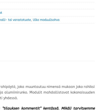
at
alli- tai varastotuote
,
Ulko moduulisohva
 rahipöytä, joka muuntautuu nimensä mukaan joko rahiksi
 ja alumiinirunko. Modulit mahdollistavat kokonaisuuden
ti yhdessä.
un ”tilauksen kommentit” kentässä. Mikäli tarvitsemme