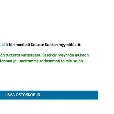
lisää
lähimmästä Kaluste Kaakon myymälästä.
n tuotetta varastossa. Sesongin kysynnän mukaan
kin loppua ja ilmoitamme tarkemman toimitusajan
oni määrä
LISÄÄ OSTOSKORIIN