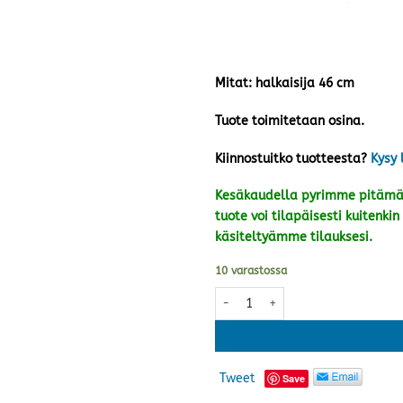
Mitat: halkaisija 46 cm
Tuote toimitetaan osina.
Kiinnostuitko tuotteesta?
Kysy 
Kesäkaudella pyrimme pitämää
tuote voi tilapäisesti kuiten
käsiteltyämme tilauksesi.
10 varastossa
Jättivarjon jalka 25 kg, pesubet
Tweet
Save