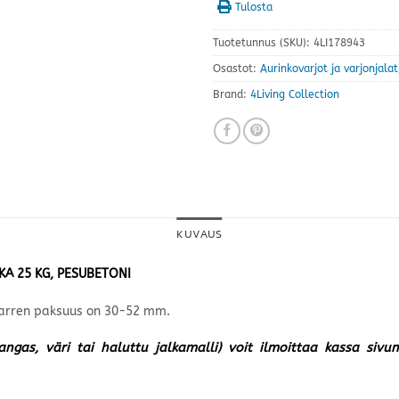
Tulosta
Tuotetunnus (SKU):
4LI178943
Osastot:
Aurinkovarjot ja varjonjalat
Brand:
4Living Collection
KUVAUS
LKA 25 KG, PESUBETONI
a varren paksuus on 30-52 mm.
kangas, väri tai haluttu jalkamalli) voit ilmoittaa kassa siv