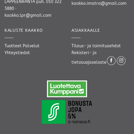
LAPPEENRANTA
puh. 010 322
kaakko.imatra@gmail.com
5880
·
kaakko.lpr@gmail.com
KALUSTE KAAKKO
ASIAKKAALLE
Tuotteet
Palvelut
Tilaus- ja toimitusehdot
Yhteystiedot
Rekisteri- ja
tietosuojaseloste