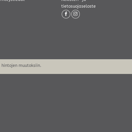
tietosuojaseloste
hintojen muutoksiin.