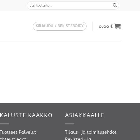
Etsi:
0,00
€
KIRJAUDU / REKISTERÖIDY
KALUSTE KAAKKO
ASIAKKAALLE
Tuotteet
Palvelut
Tilaus- ja toimitusehdot
Yhteystiedot
Rekisteri- ja