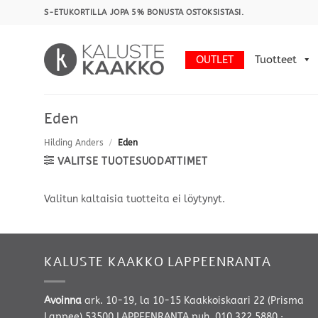
Skip
S-ETUKORTILLA JOPA 5% BONUSTA OSTOKSISTASI.
to
content
OUTLET
Tuotteet
Eden
Hilding Anders
/
Eden
VALITSE TUOTESUODATTIMET
Valitun kaltaisia tuotteita ei löytynyt.
KALUSTE KAAKKO LAPPEENRANTA
Avoinna
ark. 10-19, la 10-15 Kaakkoiskaari 22 (Prisma
Lappee) 53500 LAPPEENRANTA
puh. 010 322 5880
·