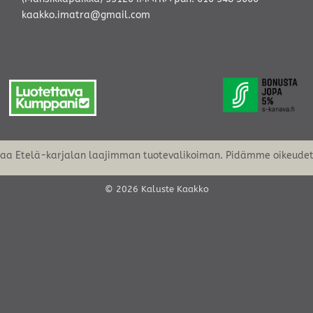
kaakko.imatra@gmail.com
oaa Etelä-karjalan laajimman tuotevalikoiman. Pidämme oikeudet 
© 2026 Kaluste Kaakko