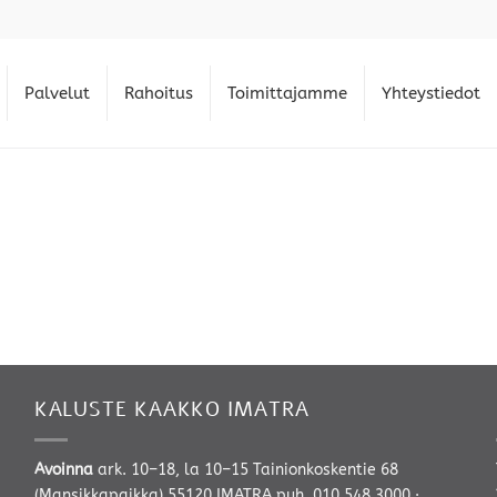
Palvelut
Rahoitus
Toimittajamme
Yhteystiedot
KALUSTE KAAKKO IMATRA
Avoinna
ark. 10–18, la 10–15 Tainionkoskentie 68
(Mansikkapaikka) 55120 IMATRA
puh. 010 548 3000
·