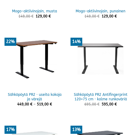
Mogo-aktiivinojain, musta
Mogo-aktiivinojain, punainen
149,00
€
129,00
€
149,00
€
129,00
€
22%
14%
Sähköpöytä PR2 · useita kokoja
Sähköpöytä PR2 Antifingerprint
ja värejä
120×75 cm · kolme runkoväriä
Hintaluokka:
449,00
€
–
519,00
€
695,00
€
595,00
€
449,00 €
-
519,00 €
17%
13%