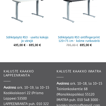
Sähköpöytä RS3 · useita kokoja
Sähköpöytä RS3 antifingerprint
ja värejä
120×75 cm · kolme runkoväriä
Hintaluokka:
495,00
€
–
695,00
€
795,00
€
695,00
€
495,00 €
-
695,00 €
KALUSTE KAAKKO
KALUSTE KAAKKO IMATRA
LAPPEENRANTA
Avoinna
ark. 10–18, la 10–15
Avoinna
ark. 10-19, la 10-15
Tainionkoskentie 68
Kaakkoiskaari 22 (Prisma
(Mansikkapaikka) 55120
Lappee) 53500
IMATRA
puh. 010 548 3000
·
LAPPEENRANTA
puh. 010 322
kaakko.imatra@gmail.com